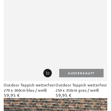
AUSVERKAUFT
Outdoor Teppich wetterfest
Outdoor Teppich wetterfest
270 x 360cm blau / weiß
250 x 350cm grau / weiß
59,95 €
59,95 €
Regulärer
Regulärer
Preis
Preis