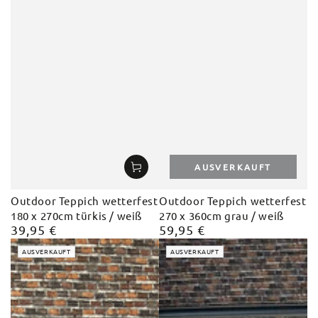
AUSVERKAUFT
Outdoor Teppich wetterfest
Outdoor Teppich wetterfest
180 x 270cm türkis / weiß
270 x 360cm grau / weiß
39,95 €
59,95 €
Regulärer
Regulärer
Preis
Preis
AUSVERKAUFT
AUSVERKAUFT