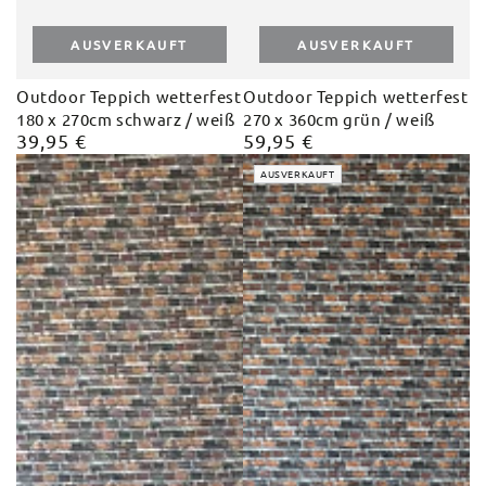
AUSVERKAUFT
AUSVERKAUFT
Outdoor Teppich wetterfest
Outdoor Teppich wetterfest
180 x 270cm schwarz / weiß
270 x 360cm grün / weiß
39,95 €
59,95 €
Regulärer
Regulärer
Preis
Preis
AUSVERKAUFT