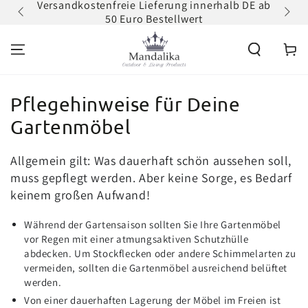
Versandkostenfreie Lieferung innerhalb DE ab
Zum
ZUM INHALT
50 Euro Bestellwert
erh
SPRINGEN
Warenko
Pflegehinweise für Deine
Gartenmöbel
Allgemein gilt: Was dauerhaft schön aussehen soll,
muss gepflegt werden. Aber keine Sorge, es Bedarf
keinem großen Aufwand!
Während der Gartensaison sollten Sie Ihre Gartenmöbel
vor Regen mit einer atmungsaktiven Schutzhülle
abdecken. Um Stockflecken oder andere Schimmelarten zu
vermeiden, sollten die Gartenmöbel ausreichend belüftet
werden.
Von einer dauerhaften Lagerung der Möbel im Freien ist