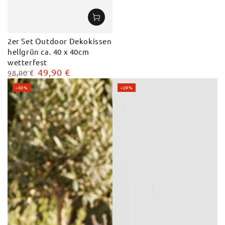
2er Set Outdoor Dekokissen
hellgrün ca. 40 x 40cm
wetterfest
49,90 €
98,00 €
Regulärer
Verkaufspreis
–50%
–29%
Preis