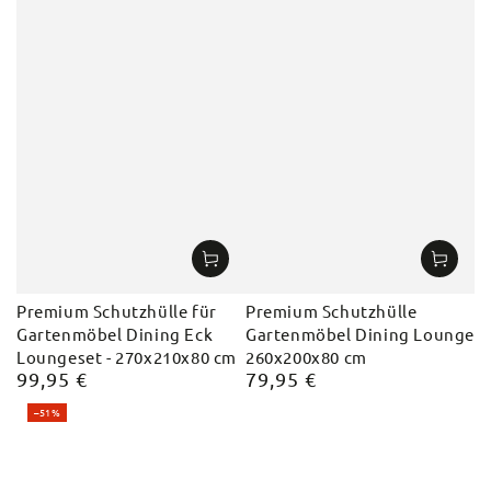
Premium Schutzhülle für
Premium Schutzhülle
Gartenmöbel Dining Eck
Gartenmöbel Dining Lounge
Loungeset - 270x210x80 cm
260x200x80 cm
99,95 €
79,95 €
Regulärer
Regulärer
Preis
Preis
–51%