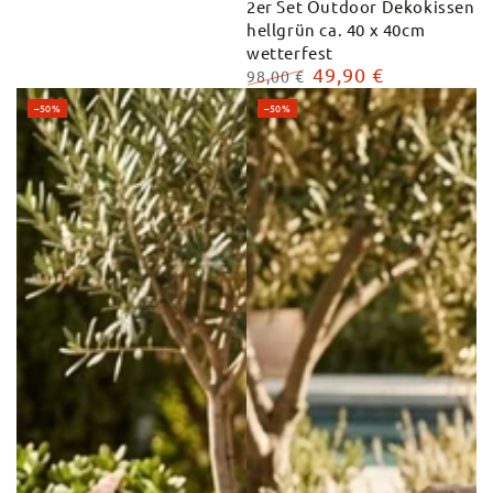
2er Set Outdoor Dekokissen
hellgrün ca. 40 x 40cm
wetterfest
49,90 €
98,00 €
Regulärer
Verkaufspreis
–50%
–50%
Preis