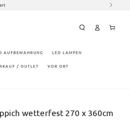
tenmöbel Bestellung mit dem Code NEW-TO-MG10
Einloggen
Warenkorb
ND AUFBEWAHRUNG
LED LAMPEN
RKAUF / OUTLET
VOR ORT
ppich wetterfest 270 x 360cm