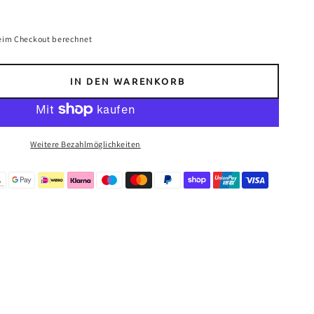
eim Checkout berechnet
IN DEN WARENKORB
e
e
Weitere Bezahlmöglichkeiten
or
h
fest
m