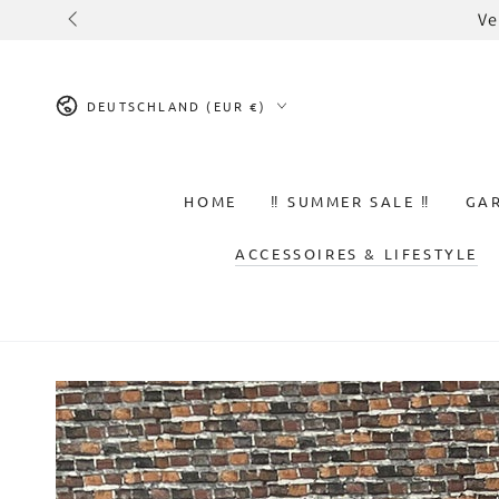
ZUM INHALT
Zum 
SPRINGEN
Land/Region
DEUTSCHLAND (EUR €)
HOME
‼️ SUMMER SALE ‼️
GA
ACCESSOIRES & LIFESTYLE
ZU DEN
PRODUKTINFORMATIONEN
SPRINGEN