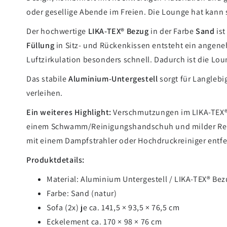
oder gesellige Abende im Freien. Die Lounge hat kann s
Der hochwertige
LIKA-TEX® Bezug
in der Farbe
Sand
ist
Füllung
in Sitz- und Rückenkissen entsteht ein angeneh
Luftzirkulation besonders schnell. Dadurch ist die Lo
Das stabile
Aluminium-Untergestell
sorgt für Langlebi
verleihen.
Ein weiteres Highlight:
Verschmutzungen im LIKA-TEX® S
einem Schwamm/Reinigungshandschuh und milder Reinig
mit einem Dampfstrahler oder Hochdruckreiniger entfer
Produktdetails:
Material: Aluminium Untergestell / LIKA-TEX® Bez
Farbe: Sand (natur)
Sofa (2x) je ca. 141,5 × 93,5 × 76,5 cm
Eckelement ca. 170 × 98 × 76 cm