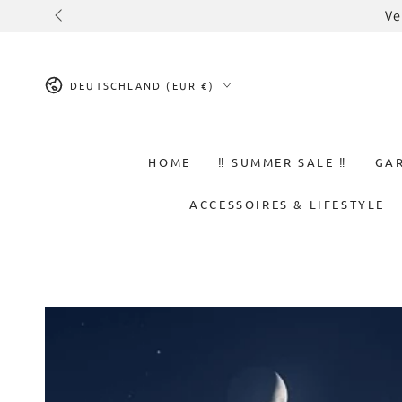
ZUM INHALT
Ve
SPRINGEN
Land/Region
DEUTSCHLAND (EUR €)
HOME
‼️ SUMMER SALE ‼️
GA
ACCESSOIRES & LIFESTYLE
ZU DEN
PRODUKTINFORMATIONEN
SPRINGEN