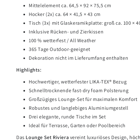
Mittelelement ca. 64,5 × 92 × 75,5 cm
Hocker (2x) ca. 64 × 41,5 × 43 cm
Tisch (3x) mit Glaskeramikplatte: groß ca. 100 × 4
Inklusive Rücken- und Zierkissen
100 % wetterfest / All Weather
365 Tage Outdoor-geeignet
Dekoration nicht im Lieferumfang enthalten
Highlights:
Hochwertiger, wetterfester LIKA-TEX® Bezug
Schnelltrocknende fast-dry foam Polsterung
Großzügiges Lounge-Set für maximalen Komfort
Robustes und langlebiges Aluminiumgestell
Drei elegante, runde Tische im Set
Ideal für Terrasse, Garten oder Poolbereich
Das
Lounge Set Riviera
vereint luxuriöses Design, höc