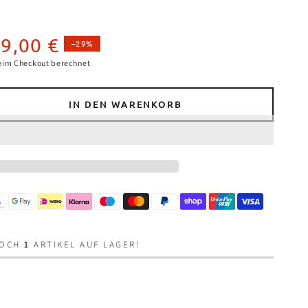
9,00 €
–29%
spreis
eim Checkout berechnet
IN DEN WARENKORB
e
e
S
or
e
a
NOCH
1
ARTIKEL AUF LAGER!
fest