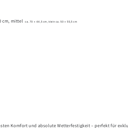
0 cm, mittel
ca. 70 × 44,5 cm, klein
ca. 50 × 55,5 cm
hsten Komfort und absolute Wetterfestigkeit – perfekt für ex