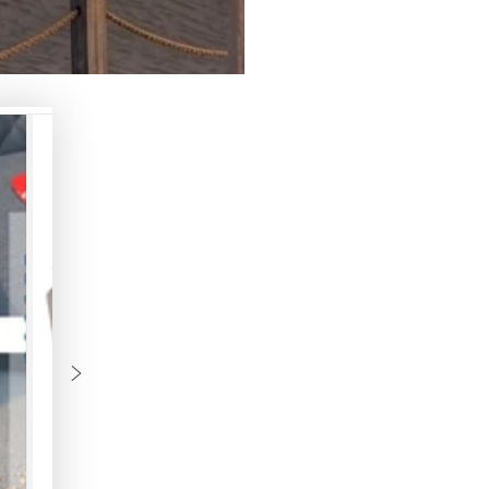
TEX®
TEX®
Bezug
Bezug
sand
sand