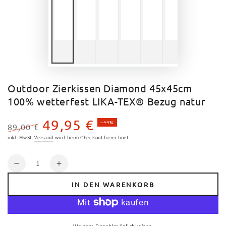
Outdoor Zierkissen Diamond 45x45cm
100% wetterfest LIKA-TEX® Bezug natur
49,95 €
–44%
89,00 €
Regulärer
Verkaufspreis
inkl. MwSt.
Versand
wird beim Checkout berechnet
Preis
Anzahl
Verringere
Erhöhe
die
die
IN DEN WARENKORB
Menge
Menge
für
für
Outdoor
Outdoor
Zierkissen
Zierkissen