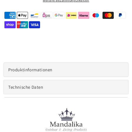
Weitere Bezahlmöglichkeiten
Diamond
Diamond
45x45cm
45x45cm
100%
100%
wetterfest
wetterfest
LIKA-
LIKA-
TEX®
TEX®
Bezug
Bezug
natur
natur
Produktinformationen
Technische Daten