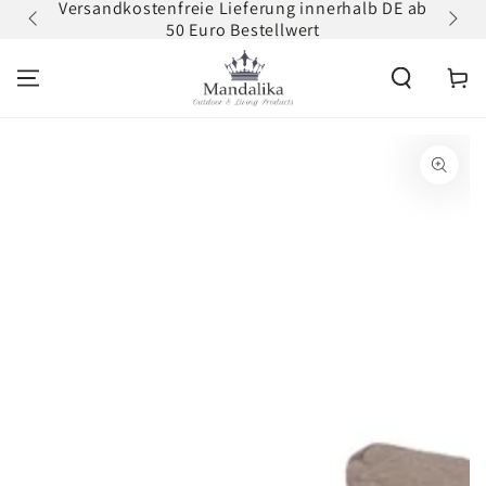
Versandkostenfreie Lieferung innerhalb DE ab
Zum
ZUM INHALT
50 Euro Bestellwert
erh
SPRINGEN
Warenko
ZU DEN
PRODUKTINFORMATIONEN
SPRINGEN
Medien
1
in
modal
aufmachen