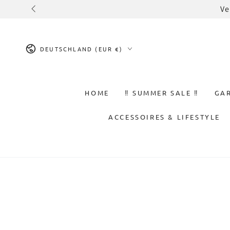
ZUM INHALT
Ve
SPRINGEN
Land/Region
DEUTSCHLAND (EUR €)
HOME
‼️ SUMMER SALE ‼️
GA
ACCESSOIRES & LIFESTYLE
ZU DEN
PRODUKTINFORMATIONEN
SPRINGEN