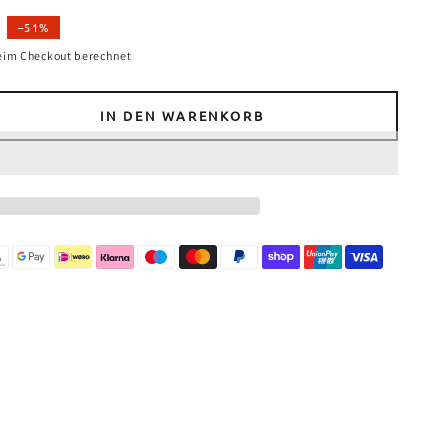
–51%
is
eim Checkout berechnet
IN DEN WARENKORB
e
e
nbezüge
n
ssen