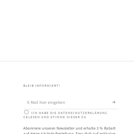
BLEIB INFORMIERT!
E-
Mail
ICH HABE DIE DATENSCHUTZERKLÄRUNG
GELESEN UND STIMME DIESER ZU.
hier
eingeben
Abonniere unseren Newsletter und erhalte 3 % Rabatt
auf deine nächste Bestellung. Freu dich auf exklusive