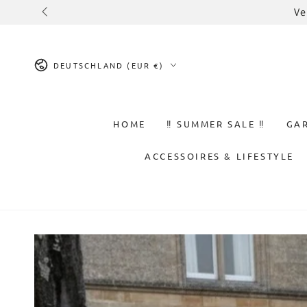
ZUM INHALT
Ve
SPRINGEN
Land/Region
DEUTSCHLAND (EUR €)
HOME
‼️ SUMMER SALE ‼️
GA
ACCESSOIRES & LIFESTYLE
ZU DEN
PRODUKTINFORMATIONEN
SPRINGEN