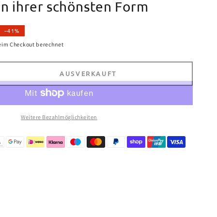
in ihrer schönsten Form
–41%
eim Checkout berechnet
AUSVERKAUFT
e
e
Weitere Bezahlmöglichkeiten
e
or
ive
e
fest,
ertig