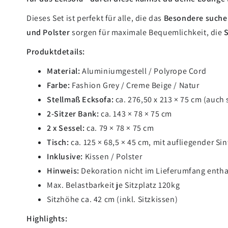
Dieses Set ist perfekt für alle, die das
Besondere suche
und Polster
sorgen für maximale Bequemlichkeit, die
S
Produktdetails:
Material:
Aluminiumgestell / Polyrope Cord
Farbe:
Fashion Grey / Creme Beige / Natur
Stellmaß Ecksofa:
ca. 276,50 x 213 × 75 cm (auch
2-Sitzer Bank:
ca. 143 × 78 × 75 cm
2 x Sessel:
ca. 79 × 78 × 75 cm
Tisch:
ca. 125 × 68,5 × 45 cm, mit aufliegender Si
Inklusive:
Kissen / Polster
Hinweis:
Dekoration nicht im Lieferumfang entha
Max. Belastbarkeit je Sitzplatz
120kg
Sitzhöhe ca. 42 cm (inkl. Sitzkissen)
Highlights: