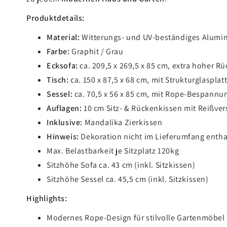
Produktdetails:
Material:
Witterungs- und UV-beständiges Alumin
Farbe:
Graphit / Grau
Ecksofa:
ca. 209,5 x 269,5 x 85 cm, extra hoher R
Tisch:
ca. 150 x 87,5 x 68 cm, mit Strukturglasplat
Sessel:
ca. 70,5 x 56 x 85 cm, mit Rope-Bespannu
Auflagen:
10 cm Sitz- & Rückenkissen mit Reißver
Inklusive:
Mandalika Zierkissen
Hinweis:
Dekoration nicht im Lieferumfang entha
Max. Belastbarkeit je Sitzplatz 120kg
Sitzhöhe Sofa ca. 43 cm (inkl. Sitzkissen)
Sitzhöhe Sessel ca. 45,5 cm (inkl. Sitzkissen)
Highlights:
Modernes Rope-Design für stilvolle Gartenmöbel