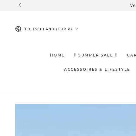
ZUM INHALT
Ve
SPRINGEN
Land/Region
DEUTSCHLAND (EUR €)
HOME
‼️ SUMMER SALE ‼️
GA
ACCESSOIRES & LIFESTYLE
ZU DEN
PRODUKTINFORMATIONEN
SPRINGEN