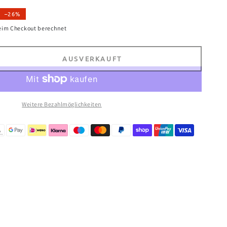
–26%
eim Checkout berechnet
AUSVERKAUFT
e
e
Weitere Bezahlmöglichkeiten
ne
e
l