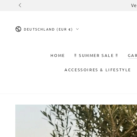
ZUM INHALT
ro Bestellwert
SPRINGEN
Land/Region
DEUTSCHLAND (EUR €)
HOME
‼️ SUMMER SALE ‼️
GA
ACCESSOIRES & LIFESTYLE
ZU DEN
PRODUKTINFORMATIONEN
SPRINGEN