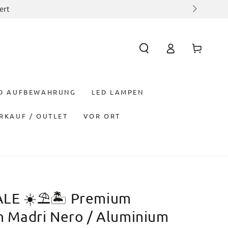
att erhalten auf eure Gartenmöbel Bestellung mit dem Co
Einloggen
Warenkorb
ND AUFBEWAHRUNG
LED LAMPEN
RKAUF / OUTLET
VOR ORT
E ☀️⛱️🏝️ Premium
ch Madri Nero / Aluminium