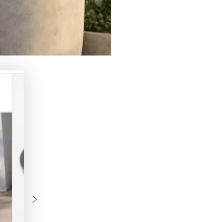
Madri
Madri
Nero
Nero
/
/
Aluminium
Alumi
Gestell
Gestel
kombiniert
kombin
mit
mit
Sintered
Sinter
-
-
Stone
Stone
Tischplatte
Tischp