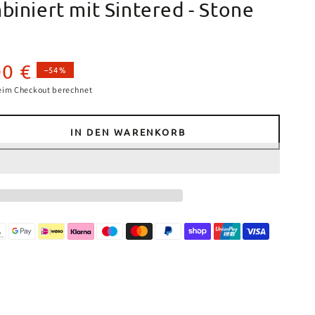
biniert mit Sintered - Stone
00 €
–54%
eis
eim Checkout berechnet
IN DEN WARENKORB
e
e
ER
um
ltisch