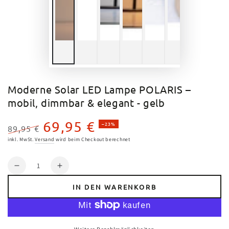
Moderne Solar LED Lampe POLARIS –
mobil, dimmbar & elegant - gelb
69,95 €
–23%
89,95 €
Regulärer
Verkaufspreis
inkl. MwSt.
Versand
wird beim Checkout berechnet
Preis
Anzahl
Verringere
Erhöhe
die
die
IN DEN WARENKORB
Menge
Menge
für
für
Moderne
Moderne
Solar
Solar