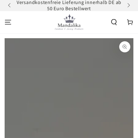
Versandkostenfreie Lieferung innerhalb DE ab
Zum
ZUM INHALT
50 Euro Bestellwert
erh
SPRINGEN
Warenko
ZU DEN
PRODUKTINFORMATIONEN
SPRINGEN
Medien
1
in
modal
aufmachen