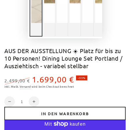
AUS DER AUSSTELLUNG ☀️ Platz für bis zu
10 Personen! Dining Lounge Set Portland /
Ausziehtisch - variabel stellbar
1.699,00 €
–33%
2.499,00 €
Regulärer
Verkaufspreis
inkl. MwSt.
Versand
wird beim Checkout berechnet
Preis
Anzahl
Verringere
Erhöhe
die
die
IN DEN WARENKORB
Menge
Menge
für
für
AUS
AUS