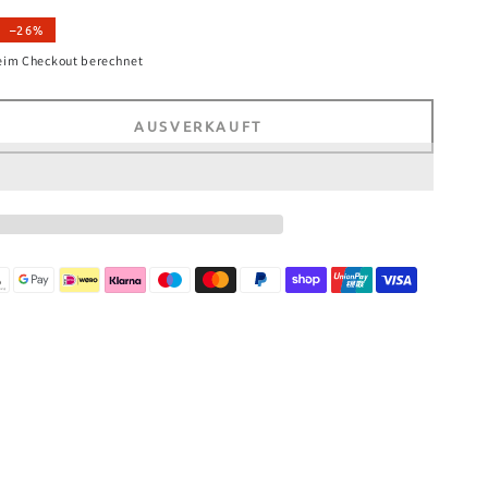
–26%
eim Checkout berechnet
AUSVERKAUFT
e
e
ne
e
l