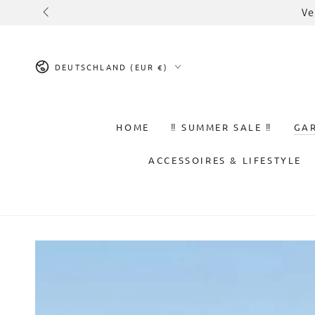
ZUM INHALT
Ve
SPRINGEN
Land/Region
DEUTSCHLAND (EUR €)
HOME
‼️ SUMMER SALE ‼️
GA
ACCESSOIRES & LIFESTYLE
ZU DEN
PRODUKTINFORMATIONEN
SPRINGEN