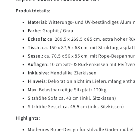
Produktdetails:
Material:
Witterungs- und UV-beständiges Alumin
Farbe:
Graphit / Grau
Ecksofa:
ca. 209,5 x 269,5 x 85 cm, extra hoher R
Tisch:
ca. 150 x 87,5 x 68 cm, mit Strukturglasplat
Sessel:
ca. 70,5 x 56 x 85 cm, mit Rope-Bespannu
Auflagen:
10 cm Sitz- & Rückenkissen mit Reißver
Inklusive:
Mandalika Zierkissen
Hinweis:
Dekoration nicht im Lieferumfang entha
Max. Belastbarkeit je Sitzplatz 120kg
Sitzhöhe Sofa ca. 43 cm (inkl. Sitzkissen)
Sitzhöhe Sessel ca. 45,5 cm (inkl. Sitzkissen)
Highlights:
Modernes Rope-Design für stilvolle Gartenmöbel