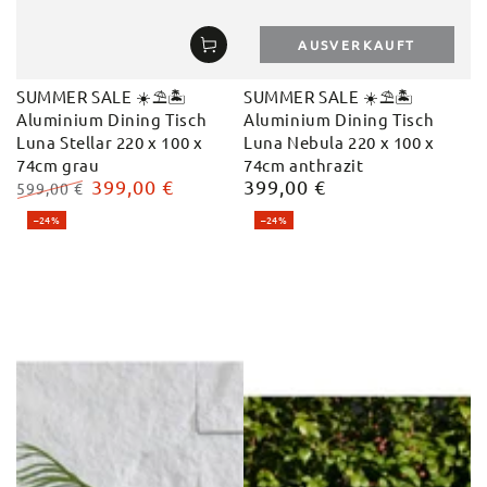
AUSVERKAUFT
SUMMER SALE ☀️⛱️🏝️
SUMMER SALE ☀️⛱️🏝️
Aluminium Dining Tisch
Aluminium Dining Tisch
Luna Stellar 220 x 100 x
Luna Nebula 220 x 100 x
74cm grau
74cm anthrazit
399,00 €
399,00 €
Regulärer
599,00 €
Preis
Regulärer
Verkaufspreis
–24%
–24%
Preis