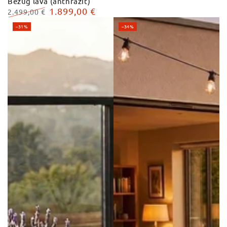
Bezug lava (anthrazit)
1.899,00 €
2.499,00 €
Regulärer
Verkaufspreis
–31%
–34%
Preis