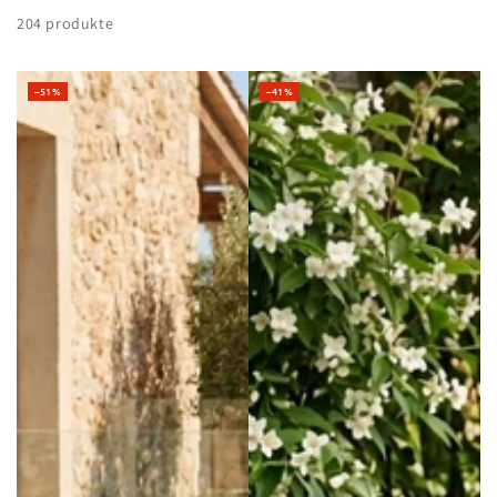
204 produkte
–51%
–41%