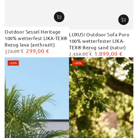
Outdoor Sessel Heritage
LUXUS! Outdoor Sofa Puro
100% wetterfest LIKA-TEX®
100% wetterfester LIKA-
Bezug lava (anthrazit)
TEX® Bezug sand (natur)
299,00 €
379,00 €
1.899,00 €
2.499,00 €
Regulärer
Verkaufspreis
Regulärer
Verkaufspreis
Preis
–25%
–34%
Preis