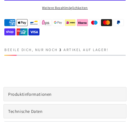
PREMIUM!
PREMIUM!
Weitere Bezahlmöglichkeiten
9
9
tlg.
tlg.
Outdoor
Outdoor
Dining
Dining
Set
Set
Puro
Puro
+
+
BEEILE DICH, NUR NOCH
3
ARTIKEL AUF LAGER!
Avantage,
Avantage,
100%
100%
wetterfest
wetterfest
dank
dank
LIKA-
LIKA-
TEX®
TEX®
Bezug
Bezug
Produktinformationen
sand
sand
Technische Daten