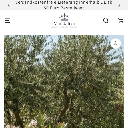
Versandkostenfreie Lieferung innerhalb DE ab
Zum
ZUM INHALT
50 Euro Bestellwert
erh
SPRINGEN
Warenko
ZU DEN
PRODUKTINFORMATIONEN
SPRINGEN
Medien
1
in
modal
aufmachen