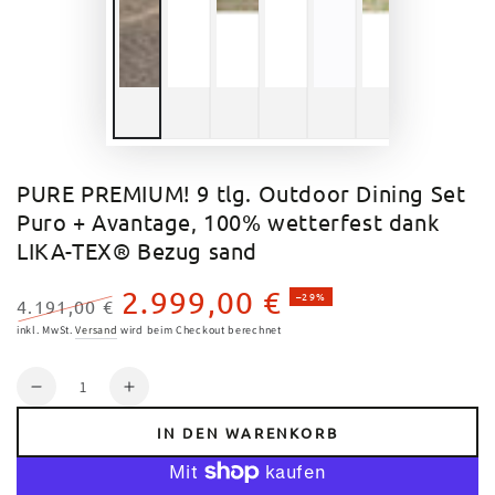
PURE PREMIUM! 9 tlg. Outdoor Dining Set
Puro + Avantage, 100% wetterfest dank
LIKA-TEX® Bezug sand
2.999,00 €
–29%
4.191,00 €
Regulärer
Verkaufspreis
inkl. MwSt.
Versand
wird beim Checkout berechnet
Preis
Anzahl
Verringere
Erhöhe
die
die
IN DEN WARENKORB
Menge
Menge
für
für
PURE
PURE