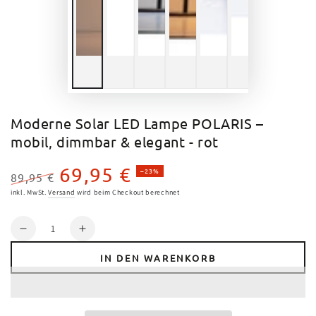
Moderne Solar LED Lampe POLARIS –
mobil, dimmbar & elegant - rot
69,95 €
–23%
89,95 €
Regulärer
Verkaufspreis
inkl. MwSt.
Versand
wird beim Checkout berechnet
Preis
Anzahl
Verringere
Erhöhe
die
die
IN DEN WARENKORB
Menge
Menge
für
für
Moderne
Moderne
Solar
Solar