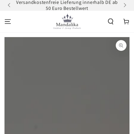
Versandkostenfreie Lieferung innerhalb DE ab
Zum
ZUM INHALT
50 Euro Bestellwert
erh
SPRINGEN
Warenko
ZU DEN
PRODUKTINFORMATIONEN
SPRINGEN
Medien
1
in
modal
aufmachen