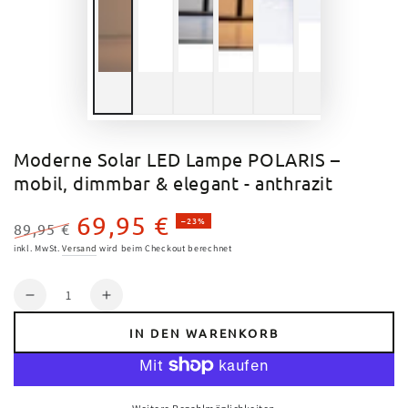
Moderne Solar LED Lampe POLARIS –
mobil, dimmbar & elegant - anthrazit
69,95 €
–23%
89,95 €
Regulärer
Verkaufspreis
inkl. MwSt.
Versand
wird beim Checkout berechnet
Preis
Anzahl
Verringere
Erhöhe
die
die
IN DEN WARENKORB
Menge
Menge
für
für
Moderne
Moderne
Solar
Solar