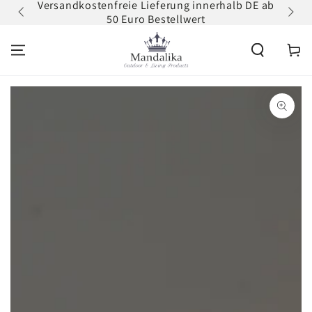
Versandkostenfreie Lieferung innerhalb DE ab
Zum
ZUM INHALT
50 Euro Bestellwert
erh
SPRINGEN
Warenko
ZU DEN
PRODUKTINFORMATIONEN
SPRINGEN
Medien
1
in
modal
aufmachen