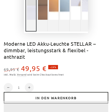
Moderne LED Akku-Leuchte STELLAR –
dimmbar, leistungsstark & flexibel -
anthrazit
49,95 €
–29%
69,95 €
Regulärer
Verkaufspreis
inkl. MwSt.
Versand
wird beim Checkout berechnet
Preis
Anzahl
Verringere
Erhöhe
die
die
IN DEN WARENKORB
Menge
Menge
für
für
Moderne
Moderne