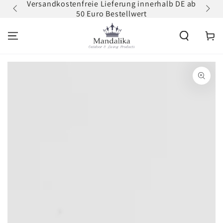
Versandkostenfreie Lieferung innerhalb DE ab
Zum
ZUM INHALT
50 Euro Bestellwert
erh
SPRINGEN
Warenko
ZU DEN
PRODUKTINFORMATIONEN
SPRINGEN
Medien
1
in
modal
aufmachen