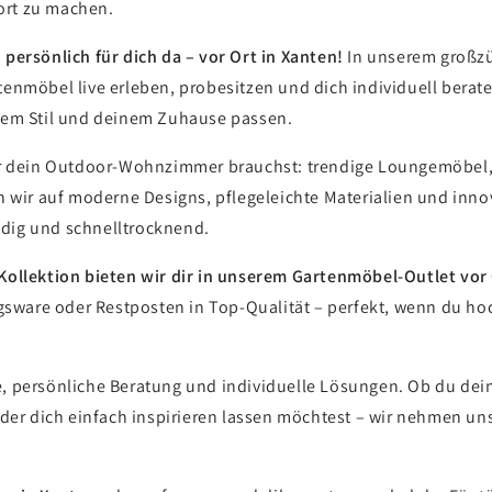
ort zu machen.
 persönlich für dich da – vor Ort in Xanten!
In unserem großz
enmöbel live erleben, probesitzen und dich individuell berat
nem Stil und deinem Zuhause passen.
für dein Outdoor-Wohnzimmer brauchst: trendige Loungemöbel,
n wir auf moderne Designs, pflegeleichte Materialien und innov
dig und schnelltrocknend.
Kollektion bieten wir dir in unserem Gartenmöbel-Outlet vo
ngsware oder Restposten in Top-Qualität – perfekt, wenn du ho
, persönliche Beratung und individuelle Lösungen. Ob du dein
oder dich einfach inspirieren lassen möchtest – wir nehmen uns