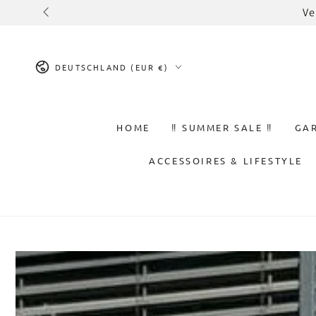
ZUM INHALT
Zum Newsletter anmelden
SPRINGEN
Land/Region
DEUTSCHLAND (EUR €)
HOME
‼️ SUMMER SALE ‼️
GA
ACCESSOIRES & LIFESTYLE