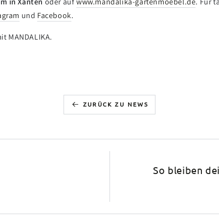
m in Xanten
oder auf
www.mandalika-gartenmoebel.de
. Für 
agram
und
Facebook
.
mit MANDALIKA.
ZURÜCK ZU NEWS
So bleiben de