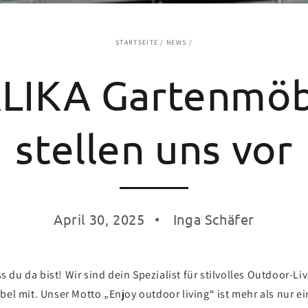
STARTSEITE
/
NEWS
/
IKA Gartenmöbe
stellen uns vor
April 30, 2025
Inga Schäfer
u da bist! Wir sind dein Spezialist für stilvolles Outdoor-Li
l mit. Unser Motto „Enjoy outdoor living“ ist mehr als nur ein