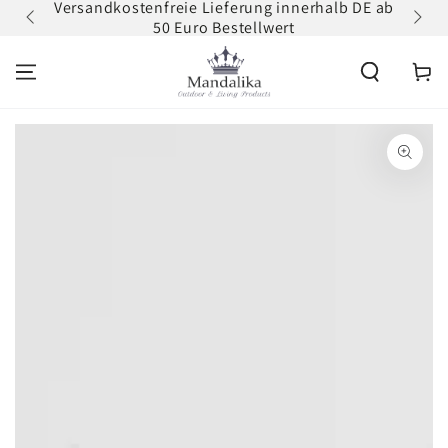
Versandkostenfreie Lieferung innerhalb DE ab
Zum
ZUM INHALT
50 Euro Bestellwert
erh
SPRINGEN
Warenko
ZU DEN
PRODUKTINFORMATIONEN
SPRINGEN
Medien
1
in
modal
aufmachen