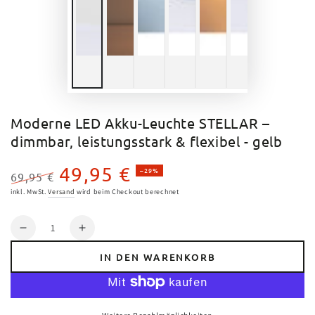
Moderne LED Akku-Leuchte STELLAR –
dimmbar, leistungsstark & flexibel - gelb
49,95 €
–29%
69,95 €
Regulärer
Verkaufspreis
inkl. MwSt.
Versand
wird beim Checkout berechnet
Preis
Anzahl
Verringere
Erhöhe
die
die
IN DEN WARENKORB
Menge
Menge
für
für
Moderne
Moderne
LED
LED